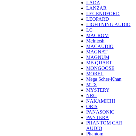
LADA
LANZAR
LEGENDFORD
LEOPARD
LIGHTNING AUDIO
LG
MACROM
McIntosh
MACAUDIO
MAGNAT
MAGNUM
MB QUART
MONGOOSE
MOREL
Mega Scher-Khan
MTX
MYSTERY
NRG
NAKAMICHI
ORIS
PANASONIC
PANTERA
PHANTOM CAR
AUDIO
Phantom