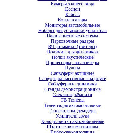
Камеры заднего вида
Ксенон
Кабель
Конденсаторы
Мониторы автомобильные
Наборы для установки усилителя
Навигационные системы
Парковочные радары
ВЧ динамики (твитеры)
Подиумы для динамиков
Полки акустические
Процессоры, эквалайзеры
Пульты
Сабвуферы активные
Сабвуферы пассивные в корпусе
Сабвуферные динамики
Стенды демонстрационные
Стеклоподъёмники
ТВ Тюнеры
Телевизоры автомобильные
Транскодеры, декодеры
Усилители звука
Холодильники автомобильные
Штатные автомагнитолы
Вибро-звукоизоляция