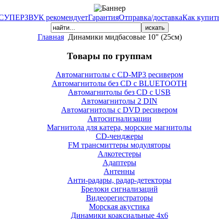
СУПЕРЗВУК рекомендует
Гарантия
Отправка/доставка
Как купит
Главная
Динамики мидбасовые 10" (25см)
Товары по группам
Автомагнитолы с CD-MP3 ресивером
Автомагнитолы без CD с BLUETOOTH
Автомагнитолы без CD с USB
Автомагнитолы 2 DIN
Автомагнитолы с DVD ресивером
Автосигнализации
Магнитола для катера, морские магнитолы
CD-ченджеры
FM трансмиттеры модуляторы
Алкотестеры
Адаптеры
Антенны
Анти-радары, радар-детекторы
Брелоки сигнализаций
Видеорегистраторы
Морская акустика
Динамики коаксиальные 4х6