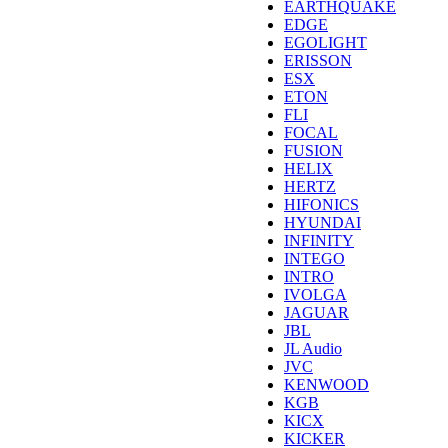
EARTHQUAKE
EDGE
EGOLIGHT
ERISSON
ESX
ETON
FLI
FOCAL
FUSION
HELIX
HERTZ
HIFONICS
HYUNDAI
INFINITY
INTEGO
INTRO
IVOLGA
JAGUAR
JBL
JL Audio
JVC
KENWOOD
KGB
KICX
KICKER