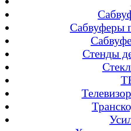
Сабву
Сабвуферы п
Сабвуф
Стенды д
Стек
Т
Телевизо
Транско
Усил