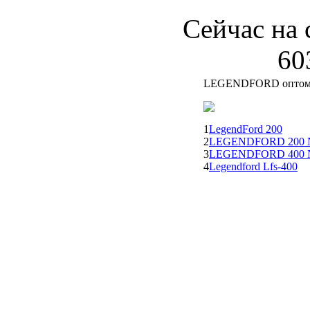
Сейчас на 
60
LEGENDFORD опто
1
LegendFord 200
2
LEGENDFORD 200
3
LEGENDFORD 400
4
Legendford Lfs-400