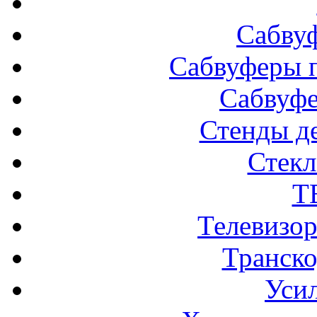
Сабву
Сабвуферы п
Сабвуф
Стенды д
Стек
Т
Телевизо
Транско
Усил