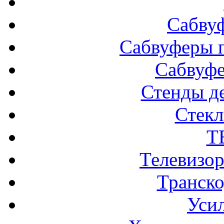
Сабву
Сабвуферы п
Сабвуф
Стенды д
Стек
Т
Телевизо
Транско
Усил