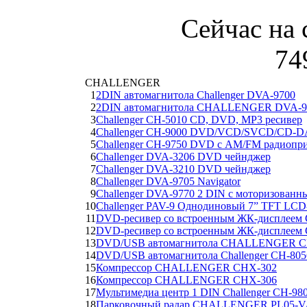
Сейчас на 
74
CHALLENGER
1
2DIN автомагнитола Challenger DVA-9700
2
2DIN автомагнитола CHALLENGER DVA-9
3
Challenger CH-5010 CD, DVD, MP3 ресивер
4
Challenger CH-9000 DVD/VCD/SVCD/CD-
5
Challenger CH-9750 DVD с AM/FM радиопр
6
Challenger DVA-3206 DVD чейнджер
7
Challenger DVA-3210 DVD чейнджер
8
Challenger DVA-9705 Navigator
9
Challenger DVA-9770 2 DIN с моторизованн
10
Challenger PAV-9 Однодиновый 7” TFT LCD
11
DVD-ресивер со встроенным ЖК-дисплеем C
12
DVD-ресивер со встроенным ЖК-дисплеем C
13
DVD/USB автомагнитола CHALLENGER C
14
DVD/USB автомагнитола Challenger CH-805
15
Компрессор CHALLENGER CHX-302
16
Компрессор CHALLENGER CHX-306
17
Мультимедиа центр 1 DIN Challenger CH-98
18
Парковочный радар CHALLENGER PL05-V