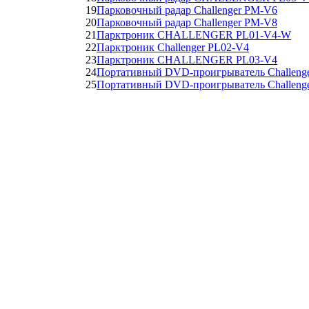
19
Парковочный радар Challenger PM-V6
20
Парковочный радар Challenger PM-V8
21
Парктроник CHALLENGER PL01-V4-W
22
Парктроник Challenger PL02-V4
23
Парктроник CHALLENGER PL03-V4
24
Портативный DVD-проигрыватель Challeng
25
Портативный DVD-проигрыватель Challeng