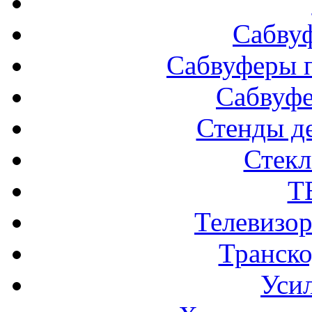
Сабву
Сабвуферы п
Сабвуф
Стенды д
Стек
Т
Телевизо
Транско
Усил