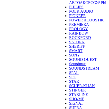
АВТОАКСЕССУАРЫ
PHILIPS
POLK AUDIO
PIONEER
POWER ACOUSTIK
PREMIERA
PROLOGY
RAINBOW
ROCKFORD
SATURN
SHERIFF
SMART
SONY
SOUND QUEST
Soundmax
SOUNDSTREAM
SPAL
SPL
STAR
SCHER-KHAN
STINGER
STARLINE
SHO-ME
SIGNAT
SUPRA