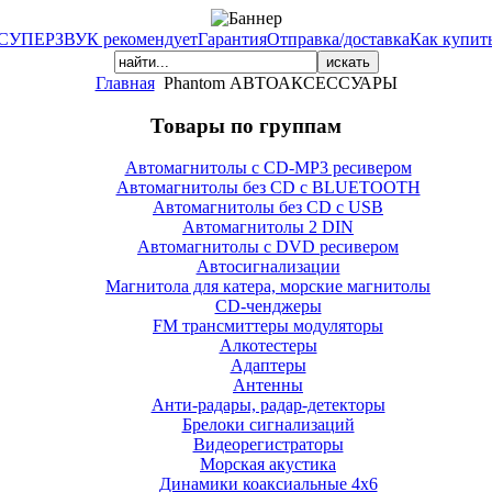
СУПЕРЗВУК рекомендует
Гарантия
Отправка/доставка
Как купит
Главная
Phantom АВТОАКСЕССУАРЫ
Товары по группам
Автомагнитолы с CD-MP3 ресивером
Автомагнитолы без CD с BLUETOOTH
Автомагнитолы без CD с USB
Автомагнитолы 2 DIN
Автомагнитолы с DVD ресивером
Автосигнализации
Магнитола для катера, морские магнитолы
CD-ченджеры
FM трансмиттеры модуляторы
Алкотестеры
Адаптеры
Антенны
Анти-радары, радар-детекторы
Брелоки сигнализаций
Видеорегистраторы
Морская акустика
Динамики коаксиальные 4х6