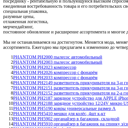
посреднику - рентабельную и пользующуюся высоким спросом
ежедневная востребованность товара и его потребительских св
специальная упаковка,
разумные цены,
отлаженная логистика,
мерчендайзинг,
постоянное обновление и расширение ассортимента и многое д
Мы не останавливаемся на достигнутом. Меняется мода, меняе
ассортимента. Ежегодно мы предлагаем к изменению до четвер
1
PHANTOM PH2000 пылесос автомобильный
2
PHANTOM PH2003 пылесос автомобильный
3
PHANTOM PH2023 компрессор
4
PHANTOM PH2026 компрессор с фонарём
5
PHANTOM PH2033 компрессор с фонарём
6
PHANTOM PH2149 разветвитель прикуривателя на 3-и гн
7
PHANTOM PH2151 разветвитель прикуривателя на 3-и гн
8
PHANTOM PH2152 разветвитель прикуривателя на 2-а гн
9
PHANTOM PH2187 зарядное устройство для APPLE iPhone,
10
PHANTOM PH2188 зарядное устройство 12/24V микро U
11
PHANTOM PH5190 ковры универсальные размер А
12
PHANTOM PH5410 мешки для колёс, 4шт к-кт
13
PHANTOM PH5902 органайзер в багажник, складной
14
PHANTOM PH5910 органайзер в багажник на спинку з/с