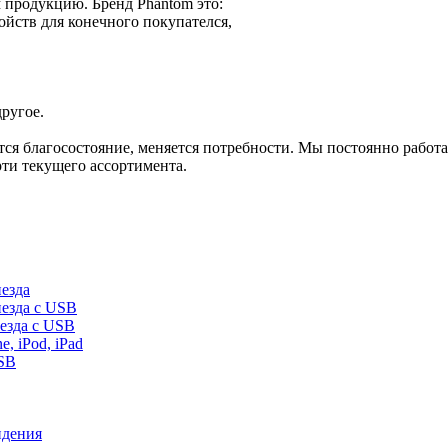
 продукцию. Бренд Phantom это:
ойств для конечного покупателся,
ругое.
тся благосостояние, меняется потребности. Мы постоянно работ
ти текущего ассортимента.
езда
езда с USB
езда с USB
 iPod, iPad
SB
идения