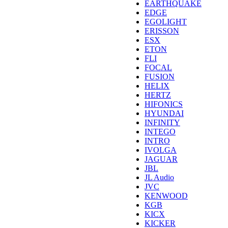
EARTHQUAKE
EDGE
EGOLIGHT
ERISSON
ESX
ETON
FLI
FOCAL
FUSION
HELIX
HERTZ
HIFONICS
HYUNDAI
INFINITY
INTEGO
INTRO
IVOLGA
JAGUAR
JBL
JL Audio
JVC
KENWOOD
KGB
KICX
KICKER