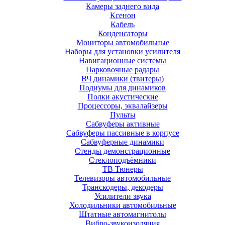
Камеры заднего вида
Ксенон
Кабель
Конденсаторы
Мониторы автомобильные
Наборы для установки усилителя
Навигационные системы
Парковочные радары
ВЧ динамики (твитеры)
Подиумы для динамиков
Полки акустические
Процессоры, эквалайзеры
Пульты
Сабвуферы активные
Сабвуферы пассивные в корпусе
Сабвуферные динамики
Стенды демонстрационные
Стеклоподъёмники
ТВ Тюнеры
Телевизоры автомобильные
Транскодеры, декодеры
Усилители звука
Холодильники автомобильные
Штатные автомагнитолы
Вибро-звукоизоляция