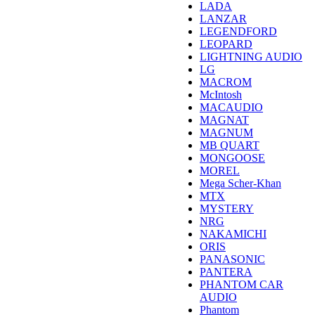
LADA
LANZAR
LEGENDFORD
LEOPARD
LIGHTNING AUDIO
LG
MACROM
McIntosh
MACAUDIO
MAGNAT
MAGNUM
MB QUART
MONGOOSE
MOREL
Mega Scher-Khan
MTX
MYSTERY
NRG
NAKAMICHI
ORIS
PANASONIC
PANTERA
PHANTOM CAR
AUDIO
Phantom