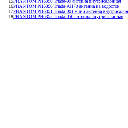
15
PHANTOM PH6350 Triada-99 антенна внутрисалонная
16
PHANTOM PH6350 Triada-AH70 антенна на водосток
17
PHANTOM PH6351 Triada-001 мини антенна внутрисалон
18
PHANTOM PH6352 Triada-050 антенна внутрисалонная