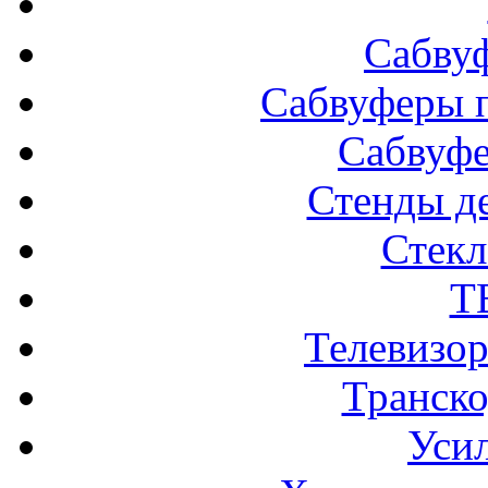
Сабву
Сабвуферы п
Сабвуф
Стенды д
Стек
Т
Телевизо
Транско
Усил