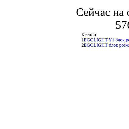
Сейчас на 
57
Ксенон
1
EGOLIGHT Y1 блок р
2
EGOLIGHT блок розж