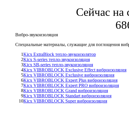
Сейчас на 
68
Вибро-звукоизоляция
Специальные материалы, служащие для поглощения виб
1
Kicx ExtraBlock тепло-звукоизолятор
2
Kicx S-series тепло-звукоизоляция
3
Kicx SB-series тепло-звукоизоляция
4
Kicx VIBROBLOCK Exclusive Effect виброизоляция
5
Kicx VIBROBLOCK Exclusive виброизоляция
6
Kicx VIBROBLOCK Expert Plus виброизоляция
7
Kicx VIBROBLOCK Expert PRO виброизоляция
8
Kicx VIBROBLOCK Grand виброизоляция
9
Kicx VIBROBLOCK Standart виброизоляция
10
Kicx VIBROBLOCK Super виброизоляция