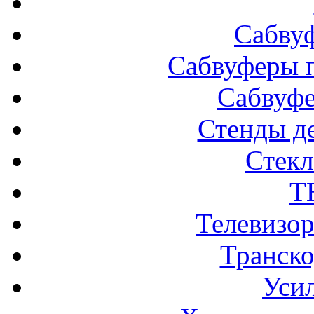
Сабву
Сабвуферы п
Сабвуф
Стенды д
Стек
Т
Телевизо
Транско
Усил