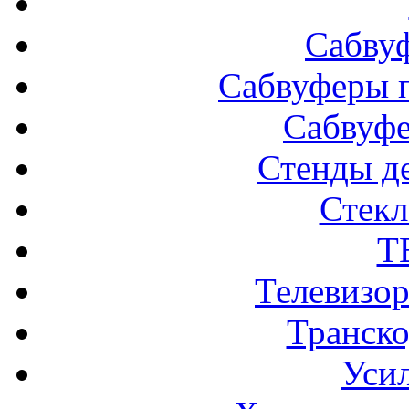
Сабву
Сабвуферы п
Сабвуф
Стенды д
Стек
Т
Телевизо
Транско
Усил