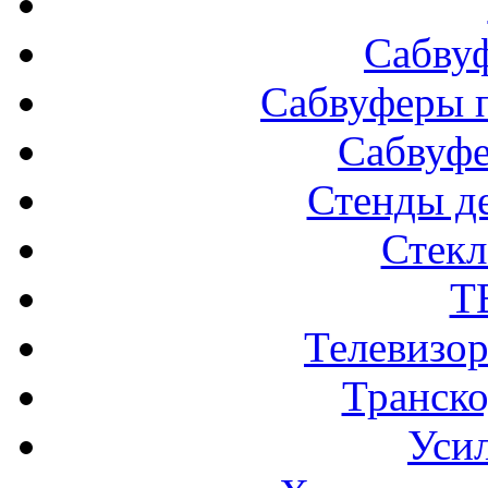
Сабву
Сабвуферы п
Сабвуф
Стенды д
Стек
Т
Телевизо
Транско
Усил