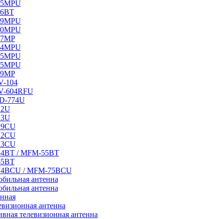
85MPU
86BT
89MPU
90MPU
67MP
94MPU
75MPU
95MPU
99MP
-104
V-604RFU
D-774U
12U
13U
19CU
22CU
23CU
4BT / MFM-55BT
65BT
74BCU / MFM-75BCU
бильная антенна
бильная антенна
онная
визионная антенна
ная телевизионная антенна