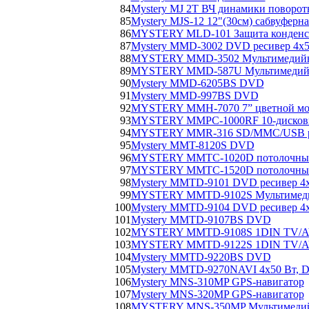
84
Mystery MJ 2T ВЧ динамики поворо
85
Mystery MJS-12 12"(30см) сабвуферн
86
MYSTERY MLD-101 Защита конденс
87
Mystery MMD-3002 DVD ресивер 4х5
88
MYSTERY MMD-3502 Мультимедийн
89
MYSTERY MMD-587U Мультимедийн
90
Mystery MMD-6205BS DVD
91
Mystery MMD-997BS DVD
92
MYSTERY MMH-7070 7” цветной мон
93
MYSTERY MMPC-1000RF 10-дисковы
94
MYSTERY MMR-316 SD/MMC/USB рес
95
Mystery MMT-8120S DVD
96
MYSTERY MMTC-1020D потолочный 
97
MYSTERY MMTC-1520D потолочный
98
Mystery MMTD-9101 DVD ресивер 4х
99
MYSTERY MMTD-9102S Мультимеди
100
Mystery MMTD-9104 DVD ресивер 4x
101
Mystery MMTD-9107BS DVD
102
MYSTERY MMTD-9108S 1DIN TV/AV 
103
MYSTERY MMTD-9122S 1DIN TV/AV 
104
Mystery MMTD-9220BS DVD
105
Mystery MMTD-9270NAVI 4х50 Вт,
106
Mystery MNS-310MP GPS-навигатор
107
Mystery MNS-320MP GPS-навигатор
108
MYSTERY MNS-350MP Мультимедийн