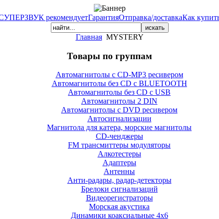
СУПЕРЗВУК рекомендует
Гарантия
Отправка/доставка
Как купит
Главная
MYSTERY
Товары по группам
Автомагнитолы с CD-MP3 ресивером
Автомагнитолы без CD с BLUETOOTH
Автомагнитолы без CD с USB
Автомагнитолы 2 DIN
Автомагнитолы с DVD ресивером
Автосигнализации
Магнитола для катера, морские магнитолы
CD-ченджеры
FM трансмиттеры модуляторы
Алкотестеры
Адаптеры
Антенны
Анти-радары, радар-детекторы
Брелоки сигнализаций
Видеорегистраторы
Морская акустика
Динамики коаксиальные 4х6