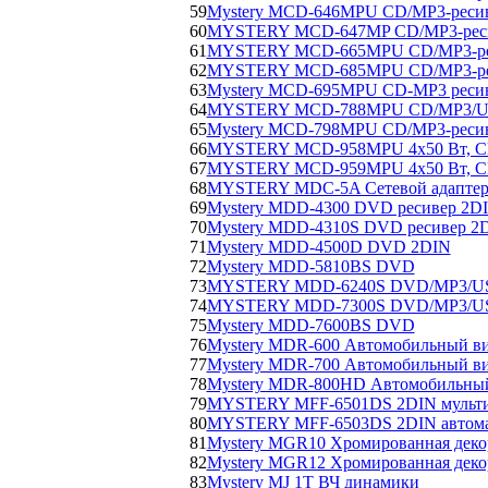
59
Mystery MCD-646MPU CD/MP3-ресив
60
MYSTERY MCD-647MP CD/MP3-рес
61
MYSTERY MCD-665MPU CD/MP3-ре
62
MYSTERY MCD-685MPU CD/MP3-ре
63
Mystery MCD-695MPU CD-MP3 реси
64
MYSTERY MCD-788MPU CD/MP3/US
65
Mystery MCD-798MPU CD/MP3-ресив
66
MYSTERY MCD-958MPU 4x50 Вт, CD/
67
MYSTERY MCD-959MPU 4x50 Вт, CD/
68
MYSTERY MDC-5A Сетевой адаптер 
69
Mystery MDD-4300 DVD ресивер 2DIN,
70
Mystery MDD-4310S DVD ресивер 2DI
71
Mystery MDD-4500D DVD 2DIN
72
Mystery MDD-5810BS DVD
73
MYSTERY MDD-6240S DVD/MP3/USB/
74
MYSTERY MDD-7300S DVD/MP3/USB/
75
Mystery MDD-7600BS DVD
76
Mystery MDR-600 Автомобильный ви
77
Mystery MDR-700 Автомобильный ви
78
Mystery MDR-800HD Автомобильный
79
MYSTERY MFF-6501DS 2DIN мульти
80
MYSTERY MFF-6503DS 2DIN автом
81
Mystery MGR10 Хромированная декор
82
Mystery MGR12 Хромированная декор
83
Mystery MJ 1T ВЧ динамики