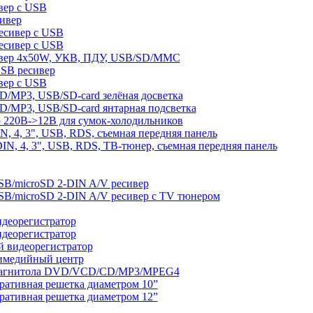
ер с USB
ивер
сивер с USB
сивер с USB
вер 4х50W, УКВ, ПДУ, USB/SD/MMC
B ресивер
ер с USB
MP3, USB/SD-card зелёная досветка
MP3, USB/SD-card янтарная подсветка
220В->12В для сумок-холодильников
 4, 3", USB, RDS, съемная передняя панель
N, 4, 3", USB, RDS, ТВ-тюнер, съемная передняя панель
microSD 2-DIN A/V ресивер
microSD 2-DIN A/V ресивер с TV тюнером
деорегистратор
деорегистратор
 видеорегистратор
медийный центр
агнитола DVD/VCD/CD/MP3/MPEG4
ативная решетка диаметром 10”
ативная решетка диаметром 12”