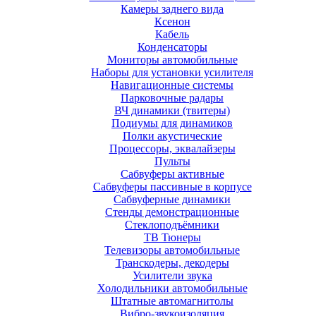
Камеры заднего вида
Ксенон
Кабель
Конденсаторы
Мониторы автомобильные
Наборы для установки усилителя
Навигационные системы
Парковочные радары
ВЧ динамики (твитеры)
Подиумы для динамиков
Полки акустические
Процессоры, эквалайзеры
Пульты
Сабвуферы активные
Сабвуферы пассивные в корпусе
Сабвуферные динамики
Стенды демонстрационные
Стеклоподъёмники
ТВ Тюнеры
Телевизоры автомобильные
Транскодеры, декодеры
Усилители звука
Холодильники автомобильные
Штатные автомагнитолы
Вибро-звукоизоляция