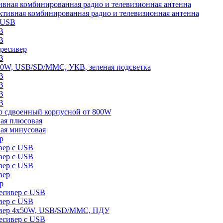
ная комбинированная радио и телевизионная антенна
ивная комбинированная радио и телевизионная антенна
 USB
B
B
ресивер
B
0W, USB/SD/MMC, УКВ, зеленая подсветка
B
B
B
B
ер сдвоенный корпусной от 800W
ая плюсовая
ая минусовая
р
ер с USB
ер с USB
ер с USB
вер
р
сивер с USB
ер с USB
вер 4х50W, USB/SD/MMC, ПДУ
сивер с USB