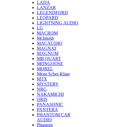
LADA
LANZAR
LEGENDFORD
LEOPARD
LIGHTNING AUDIO
LG
MACROM
McIntosh
MACAUDIO
MAGNAT
MAGNUM
MB QUART
MONGOOSE
MOREL
Mega Scher-Khan
MTX
MYSTERY
NRG
NAKAMICHI
ORIS
PANASONIC
PANTERA
PHANTOM CAR
AUDIO
Phantom