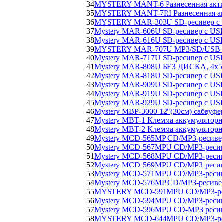
34
MYSTERY MANT-6 Разнесенная актив
35
MYSTERY MANT-7RI Разнесенная акт
36
MYSTERY MAR-303U SD-ресивер с
37
Mystery MAR-606U SD-ресивер с US
38
Mystery MAR-616U SD-ресивер с US
39
MYSTERY MAR-707U MP3/SD/USB 
40
Mystery MAR-717U SD-ресивер с US
41
Mystery MAR-808U БЕЗ ДИСКА, 4х5
42
Mystery MAR-818U SD-ресивер с US
43
Mystery MAR-909U SD-ресивер с US
44
Mystery MAR-919U SD-ресивер с US
45
Mystery MAR-929U SD-ресивер с US
46
Mystery MBP-3000 12"(30см) сабвуф
47
Mystery MBT-1 Клемма аккумуляторн
48
Mystery MBT-2 Клемма аккумуляторн
49
Mystery MCD-565MP CD/MP3-ресиве
50
Mystery MCD-567MPU CD/MP3-ресив
51
Mystery MCD-568MPU CD/MP3-ресив
52
Mystery MCD-569MPU CD/MP3-ресив
53
Mystery MCD-571MPU CD/MP3-реси
54
Mystery MCD-576MP CD/MP3-ресиве
55
MYSTERY MCD-591MPU CD/MP3-ре
56
Mystery MCD-594MPU CD/MP3-ресив
57
Mystery MCD-596MPU CD-MP3 реси
58
MYSTERY MCD-644MPU CD/MP3-ре