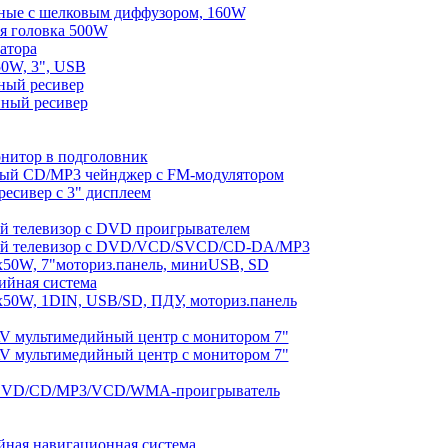
тные с шелковым диффузором, 160W
ая головка 500W
атора
0W, 3", USB
ый ресивер
ый ресивер
итор в подголовник
й CD/MP3 чейнджер с FM-модулятором
ивер с 3" дисплеем
телевизор с DVD проигрывателем
 телевизор с DVD/VCD/SVCD/CD-DA/MP3
50W, 7"моториз.панель, миниUSB, SD
йная система
50W, 1DIN, USB/SD, ПДУ, моториз.панель
мультимедийный центр с монитором 7"
мультимедийный центр с монитором 7"
 DVD/CD/MP3/VCD/WMA-проигрыватель
ая навигационная система