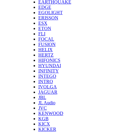
EARTHQUAKE
EDGE
EGOLIGHT
ERISSON
ESX
ETON
FLI
FOCAL
FUSION
HELIX
HERTZ
HIFONICS
HYUNDAI
INFINITY
INTEGO
INTRO
IVOLGA
JAGUAR
JBL
JL Audio
JVC
KENWOOD
KGB
KICX
KICKER