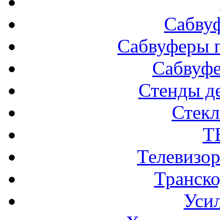
Сабву
Сабвуферы п
Сабвуф
Стенды д
Стек
Т
Телевизо
Транско
Усил