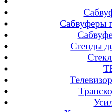
Сабву
Сабвуферы п
Сабвуф
Стенды д
Стек
Т
Телевизо
Транско
Усил