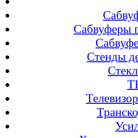
Сабву
Сабвуферы п
Сабвуф
Стенды д
Стек
Т
Телевизо
Транско
Усил