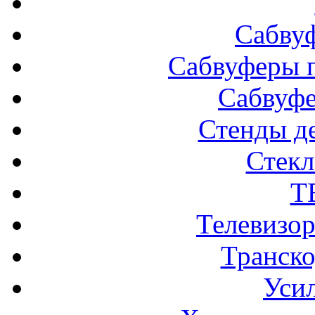
Сабву
Сабвуферы п
Сабвуф
Стенды д
Стек
Т
Телевизо
Транско
Усил