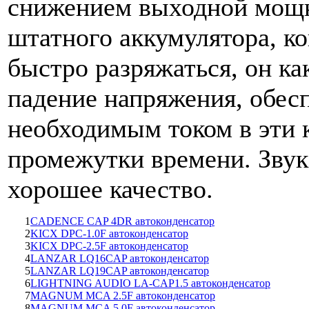
снижением выходной мощн
штатного аккумулятора, к
быстро разряжаться, он ка
падение напряжения, обес
необходимым током в эти 
промежутки времени. Звук
хорошее качество.
1
CADENCE CAP 4DR автоконденсатор
2
KICX DPC-1.0F автоконденсатор
3
KICX DPC-2.5F автоконденсатор
4
LANZAR LQ16CAP автоконденсатор
5
LANZAR LQ19CAP автоконденсатор
6
LIGHTNING AUDIO LA-CAP1.5 автоконденсатор
7
MAGNUM MCA 2.5F автоконденсатор
8
MAGNUM MCA 5.0F автоконденсатор