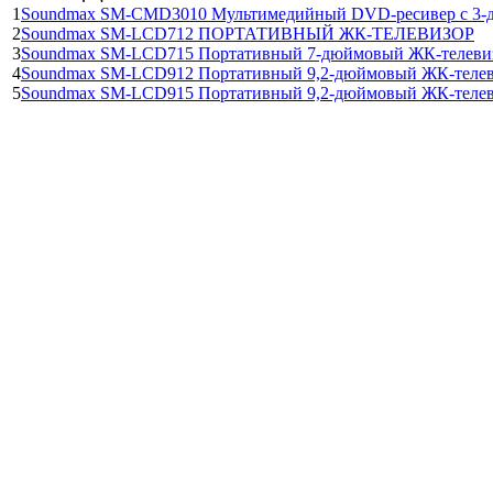
1
Soundmax SM-CMD3010 Мультимедийный DVD-ресивер с 3-
2
Soundmax SM-LCD712 ПОРТАТИВНЫЙ ЖК-ТЕЛЕВИЗОР
3
Soundmax SM-LCD715 Портативный 7-дюймовый ЖК-телеви
4
Soundmax SM-LCD912 Портативный 9,2-дюймовый ЖК-телев
5
Soundmax SM-LCD915 Портативный 9,2-дюймовый ЖК-телев