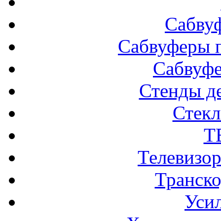
Сабву
Сабвуферы п
Сабвуф
Стенды д
Стек
Т
Телевизо
Транско
Усил