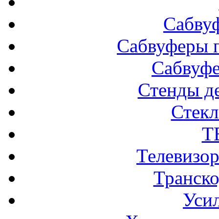
Сабву
Сабвуферы п
Сабвуф
Стенды д
Стек
Т
Телевизо
Транско
Усил