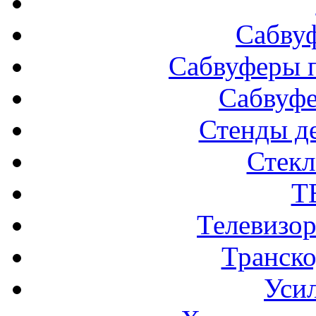
Сабву
Сабвуферы п
Сабвуф
Стенды д
Стек
Т
Телевизо
Транско
Усил