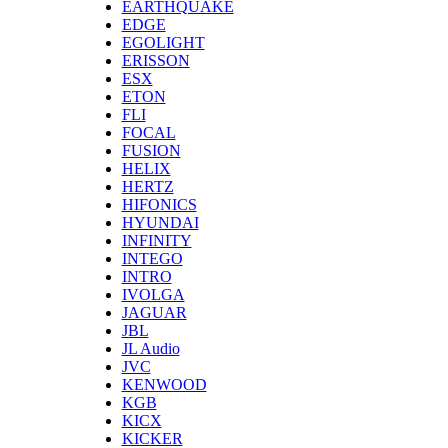
EARTHQUAKE
EDGE
EGOLIGHT
ERISSON
ESX
ETON
FLI
FOCAL
FUSION
HELIX
HERTZ
HIFONICS
HYUNDAI
INFINITY
INTEGO
INTRO
IVOLGA
JAGUAR
JBL
JL Audio
JVC
KENWOOD
KGB
KICX
KICKER