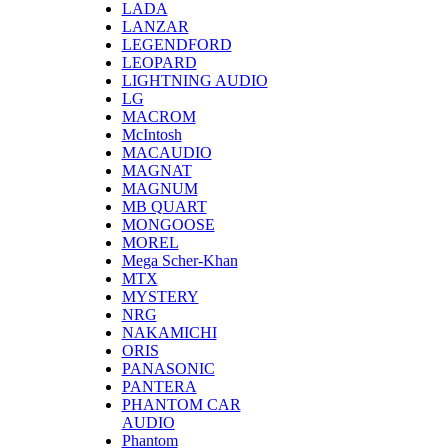
LADA
LANZAR
LEGENDFORD
LEOPARD
LIGHTNING AUDIO
LG
MACROM
McIntosh
MACAUDIO
MAGNAT
MAGNUM
MB QUART
MONGOOSE
MOREL
Mega Scher-Khan
MTX
MYSTERY
NRG
NAKAMICHI
ORIS
PANASONIC
PANTERA
PHANTOM CAR
AUDIO
Phantom