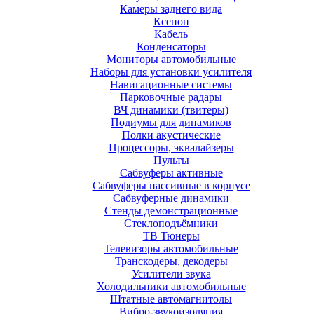
Камеры заднего вида
Ксенон
Кабель
Конденсаторы
Мониторы автомобильные
Наборы для установки усилителя
Навигационные системы
Парковочные радары
ВЧ динамики (твитеры)
Подиумы для динамиков
Полки акустические
Процессоры, эквалайзеры
Пульты
Сабвуферы активные
Сабвуферы пассивные в корпусе
Сабвуферные динамики
Стенды демонстрационные
Стеклоподъёмники
ТВ Тюнеры
Телевизоры автомобильные
Транскодеры, декодеры
Усилители звука
Холодильники автомобильные
Штатные автомагнитолы
Вибро-звукоизоляция