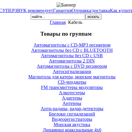
СУПЕРЗВУК рекомендует
Гарантия
Отправка/доставка
Как купит
Главная
Кабель
Товары по группам
Автомагнитолы с CD-MP3 ресивером
Автомагнитолы без CD с BLUETOOTH
Автомагнитолы без CD с USB
Автомагнитолы 2 DIN
Автомагнитолы с DVD ресивером
Автосигнализации
Магнитола для катера, морские магнитолы
CD-ченджеры
FM трансмиттеры модуляторы
Алкотестеры
Адаптеры
Антенны
Анти-радары, радар-детекторы
Брелоки сигнализаций
Видеорегистраторы
Морская акустика
Динамики коаксиальные 4х6