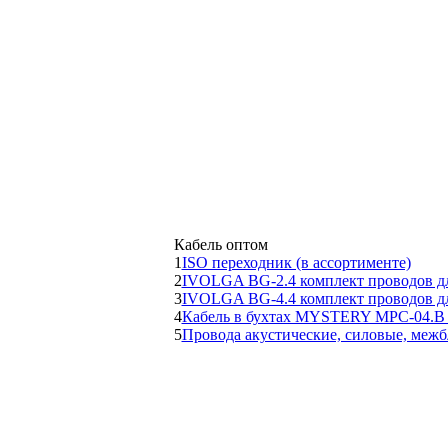
Кабель оптом
1
ISO переходник (в ассортименте)
2
IVOLGA BG-2.4 комплект проводов дл
3
IVOLGA BG-4.4 комплект проводов дл
4
Кабель в бухтах MYSTERY MPC-04.B -
5
Провода акустические, силовые, межб