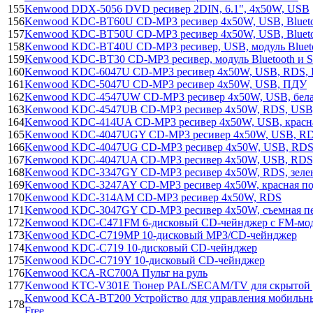
155
Kenwood DDX-5056 DVD ресивер 2DIN, 6.1", 4х50W, USB
156
Kenwood KDC-BT60U CD-MP3 ресивер 4x50W, USB, Blueto
157
Kenwood KDC-BT50U CD-MP3 ресивер 4x50W, USB, Blueto
158
Kenwood KDC-BT40U CD-MP3 ресивер, USB, модуль Blueto
159
Kenwood KDC-BT30 CD-MP3 ресивер, модуль Bluetooth и S
160
Kenwood KDC-6047U CD-MP3 ресивер 4х50W, USB, RDS,
161
Kenwood KDC-5047U CD-MP3 ресивер 4x50W, USB, ПДУ
162
Kenwood KDC-4547UW CD-MP3 ресивер 4x50W, USB, бела
163
Kenwood KDC-4547UB CD-MP3 ресивер 4x50W, RDS, USB, 
164
Kenwood KDC-414UA CD-MP3 ресивер 4x50W, USB, красна
165
Kenwood KDC-4047UGY CD-MP3 ресивер 4х50W, USB, RDS,
166
Kenwood KDC-4047UG CD-MP3 ресивер 4х50W, USB, RDS, 
167
Kenwood KDC-4047UA CD-MP3 ресивер 4х50W, USB, RDS, 
168
Kenwood KDC-3347GY CD-MP3 ресивер 4x50W, RDS, зелен
169
Kenwood KDC-3247AY CD-MP3 ресивер 4x50W, красная по
170
Kenwood KDC-314AM CD-MP3 ресивер 4x50W, RDS
171
Kenwood KDC-3047GY CD-MP3 ресивер 4x50W, съемная пере
172
Kenwood KDC-C471FM 6-дисковый CD-чейнджер с FM-мод
173
Kenwood KDC-C719MP 10-дисковый МР3/CD-чейнджер
174
Kenwood KDC-C719 10-дисковый CD-чейнджер
175
Kenwood KDC-C719Y 10-дисковый CD-чейнджер
176
Kenwood KCA-RC700A Пульт на руль
177
Kenwood KTC-V301E Тюнер PAL/SECAM/TV для скрытой 
Kenwood KCA-BT200 Устройство для управления мобильным
178
Free