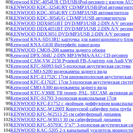
80
Kenwood KDC-4054UR CD/USB/iPod-ресивер с входом AU
81
KENWOOD KDC-3254URY CD/MP3/USB/iPod автомагнит
82
KENWOOD KDC-3054URY CD/MP3/USB автомагнитола
83
KENWOOD KDC-3054UG CD/MP3/USB автомагнитола
84
KENWOOD DDX6051BT DVD/MP3/USB 2-DIN A/V ресив
85
KENWOOD DDX4051BT DVD/MP3/USB 2-DIN A/V ресив
86
KENWOOD DDX3051 DVD/MP3/USB 2-DIN A/V ресивер
87
Kenwood KNA-SD13RU карточка для навигационного бло
88
Kenwood KNA-G630 Интерфейс навигации
89
KENWOOD CMOS-200 камера заднего обзора
90
Kenwood DPX-504U 2-DIN MP3/WMA/AAC/ CD-ресивер
91
Kenwood CAW-VW 2150 Рулевой FB-Адаптер для Audi,VW,
92
Kenwood KFC-S6993 6x9 5-полосная акустическая система
93
Kenwood CMO-S200 видеокамера заднего вида
94
Kenwood KFC-E1752C 17см широкополосная акустическая 
95
Kenwood KFC-E1762C 17см 3-полосная акустическая систе
96
Kenwood CMO-S300 видеокамера заднего вида
97
Kenwood KTC-V300E ТВ тюнер, PAL, SECAM, активная а
98
Kenwood KFC-S1793 3-полосная коаксиальная 17см
99
KENWOOD KFC-E1752 с двойным диффузором коаксиальна
100
KENWOOD KSC-W1200T Корпусной cабвуфер типа труба
101
KENWOOD KFC-W2513 25 см сабвуферный динамик
102
KENWOOD KFC-W3013 30 см сабвуферный динамик
103
KENWOOD KFC-S5793C 5"x7" 3-полосная акустическая си
104
KENWOOD KAC-5205 2-х канальный усилитель мощности