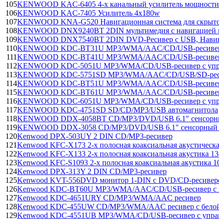
105
KENWOOD KAC-6405 4-х канальный усилитель мощности
106
KENWOOD KAC-7405 Усилитель 4х180w
107
KENWOOD KNA-G520 Навигационная система для скрыто
108
KENWOOD DNX9240BT 2DIN мультимедия с навигацией и 
109
KENWOOD DNX7540BT 2DIN DVD-Ресивер с USB, Навигац
110
KENWOOD KDC-BT31U MP3/WMA/AAC/CD/USB-ресиве
111
KENWOOD KDC-BT41U MP3/WMA/AAC/CD/USB-ресиве
112
KENWOOD KDC-5051U MP3/WMA/CD/USB-ресивер с упра
113
KENWOOD KDC-5751SD MP3/WMA/AAC/CD/USB/SD-рес
114
KENWOOD KDC-BT51U MP3/WMA/AAC/CD/USB-ресиве
115
KENWOOD KDC-BT61U MP3/WMA/AAC/CD/USB-ресиве
116
KENWOOD KDC-6051U MP3/WMA/CD/USB-ресивер с упра
117
KENWOOD KDC-4751SD SD/CD/MP3/USB автомагнитола
118
KENWOOD DDX-4058BT CD/MP3/DVD/USB 6.1" сенсорный
119
KENWOOD DDX-3058 CD/MP3/DVD/USB 6.1" сенсорный м
120
Kenwood DPX-503UY 2 DIN CD/MP3-ресивер
121
Kenwood KFC-X173 2-х полосная коаксиальная акустическа
122
Kenwood KFC-X133 2-х полосная коаксиальная акустика 1
123
Kenwood KFC-S1093 2-х полосная коаксиальная акустика 1
124
Kenwood DPX-313Y 2 DIN CD/MP3-ресивер
125
Kenwood KVT-556DVD монитор 1-DIN с DVD/CD-ресивер
126
Kenwood KDC-BT60U MP3/WMA/AAC/CD/USB-ресивер с по
127
Kenwood KDC-4651URY CD/MP3/WMA/AAC ресивер
128
Kenwood KDC-455UW CD/MP3/WMA/AAC ресивер с белой
129
Kenwood KDC-4551UB MP3/WMA/CD/USB-ресивер с управ