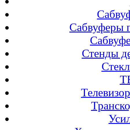
Сабву
Сабвуферы п
Сабвуф
Стенды д
Стек
Т
Телевизо
Транско
Усил