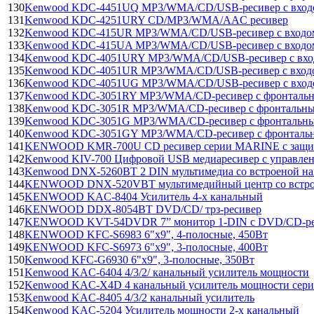
130
Kenwood KDC-4451UQ MP3/WMA/CD/USB-ресивер с вход
131
Kenwood KDC-4251URY CD/MP3/WMA/AAC ресивер
132
Kenwood KDC-415UR MP3/WMA/CD/USB-ресивер с вход
133
Kenwood KDC-415UA MP3/WMA/CD/USB-ресивер с входом
134
Kenwood KDC-4051URY MP3/WMA/CD/USB-ресивер с вх
135
Kenwood KDC-4051UR MP3/WMA/CD/USB-ресивер с вхо
136
Kenwood KDC-4051UG MP3/WMA/CD/USB-ресивер с вхо
137
Kenwood KDC-3051RY MP3/WMA/СD-ресивер с фронталь
138
Kenwood KDC-3051R MP3/WMA/СD-ресивер с фронтальн
139
Kenwood KDC-3051G MP3/WMA/СD-ресивер с фронтальн
140
Kenwood KDC-3051GY MP3/WMA/СD-ресивер с фронталь
141
KENWOOD KMR-700U CD ресивер серии MARINE с защито
142
Kenwood KIV-700 Цифровой USB медиаресивер с управлен
143
Kenwood DNX-5260BT 2 DIN мультимедиа со встроеной н
144
KENWOOD DNX-520VBT мультимедийный центр со встро
145
KENWOOD KAC-8404 Усилитель 4-х канальный
146
KENWOOD DDX-8054BT DVD/CD/ трз-ресивер
147
KENWOOD KVT-54DVDR 7” монитор 1-DIN с DVD/CD-рес
148
KENWOOD KFC-S6983 6"x9", 4-полосные, 450Вт
149
KENWOOD KFC-S6973 6"x9", 3-полосные, 400Вт
150
Kenwood KFC-G6930 6"x9", 3-полосные, 350Вт
151
Kenwood KAC-6404 4/3/2/ канальный усилитель мощности
152
Kenwood KAC-X4D 4 канальный усилитель мощности серии 
153
Kenwood KAC-8405 4/3/2 канальный усилитель
154
Kenwood KAC-5204 Усилитель мощности 2-х канальный