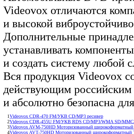
Videovox отличаются ком
и высокой виброустойчиво
Дополнительные принадле
устанавливать компоненты
и создать систему любой 
Вся продукция Videovox с
действующим российским 
и абсолютно безопасна для
1
Videovox CDR-470 FM/УКВ CD/MP3 ресивер
2
Videovox CDR-455U FM/УКВ RDS CD/MP3/WMA SD/MMC/
3
Videovox AVM-750HD Моторизованный широкоформатный
4
Videovox AVT-750HD Моторизованный широкоформатный