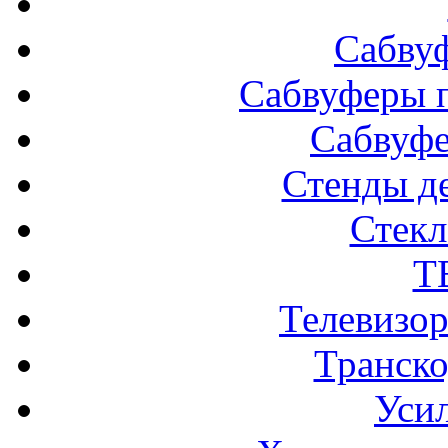
Сабву
Сабвуферы п
Сабвуф
Стенды д
Стек
Т
Телевизо
Транско
Усил