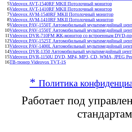
5
Videovox AVT-1540RF MKII Потолочный монитор
6
Videovox AVT-1410RF MKII Потолочный монитор
7
Videovox AVM-1540RF MKII Потолочный монитор
8
Videovox AVM-1410RF MKII Потолочный монитор
9
Videovox PAV-1550T Автомобильный мультимедийный цен
10
Videovox PAV-1550T Автомобильный мультимедийный цен
11
Videovox DVR-710FM ЖК-монитор со встроенным DVD-пр
12
Videovox PAV-1525T Автомобильный мультимедийный цен
13
Videovox PAV-1400L Автомобильный мультимедийный цен
14
Videovox DVR-1350 Автомобильный мультимедийный цент
15
Videovox DVR-1150U DVD, MP4, MP3, CD, WMA, JPEG Ре
16
ТВ-тюнер Videovox TVT-1S
*
Политика конфиденци
Работает под управл
стандарта