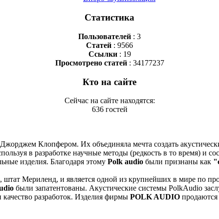
Статистика
Пользователей
: 3
Статей
: 9566
Ссылки
: 19
Просмотрено статей
: 34177237
Кто на сайте
Сейчас на сайте находятся:
636 гостей
 Джорджем Клопфером. Их объединяла мечта создать акустическ
ользуя в разработке научные методы (редкость в то время) и со
льные изделия. Благодаря этому
Polk audio
были признаны как
"
 штат Мериленд, и является одной из крупнейших в мире по пр
udio
были запатентованы. Акустические системы PolkAudio зас
 и качество разработок. Изделия фирмы
POLK AUDIO
продаются 