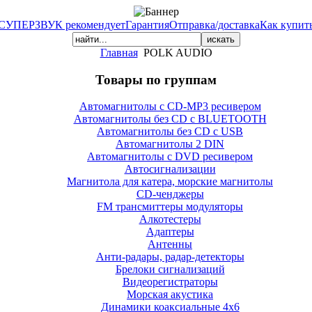
СУПЕРЗВУК рекомендует
Гарантия
Отправка/доставка
Как купит
Главная
POLK AUDIO
Товары по группам
Автомагнитолы с CD-MP3 ресивером
Автомагнитолы без CD с BLUETOOTH
Автомагнитолы без CD с USB
Автомагнитолы 2 DIN
Автомагнитолы с DVD ресивером
Автосигнализации
Магнитола для катера, морские магнитолы
CD-ченджеры
FM трансмиттеры модуляторы
Алкотестеры
Адаптеры
Антенны
Анти-радары, радар-детекторы
Брелоки сигнализаций
Видеорегистраторы
Морская акустика
Динамики коаксиальные 4х6