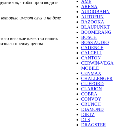
AME
трудников, чтобы производить
ARENA
AUDIOBAHN
AUTOFUN
 которые имеют слух и на деле
BAZOOKA
BLAUPUNKT
BOOMERANG
BOSCH
 того высокое качество наших
BOSS AUDIO
признала преимущества
CADENCE
CALCELL
CANTON
CERWIN-VEGA
MOBILE
CENMAX
CHALLENGER
CLIFFORD
CLARION
COBRA
CONVOY
CRUNCH
DIAMOND
DIETZ
DLS
DRAGSTER