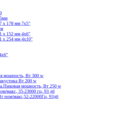
9
65мм
7 x 178 мм 7х5"
см
1 x 152 мм 4х6"
1 x 254 мм 4х10"
4x6"
я мощность, Вт 300 w
акустика Вт 200 w
.Пиковая мощность, Вт 250 w
/макс, 35-23000 гц, 93 дб
Вт ном/макс,52-22000Гц, 93дб