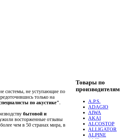
Товары по
производителям
ие системы, не уступающие по
средоточившись только на
A.P.S.
специалисты по акустике"
.
ADAGIO
AIWA
оизводству
бытовой и
AKAI
лужили восторженные отзывы
ALCOSTOP
более чем в 50 странах мира, в
ALLIGATOR
ALPINE