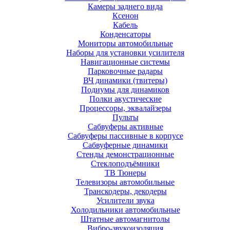
Камеры заднего вида
Ксенон
Кабель
Конденсаторы
Мониторы автомобильные
Наборы для установки усилителя
Навигационные системы
Парковочные радары
ВЧ динамики (твитеры)
Подиумы для динамиков
Полки акустические
Процессоры, эквалайзеры
Пульты
Сабвуферы активные
Сабвуферы пассивные в корпусе
Сабвуферные динамики
Стенды демонстрационные
Стеклоподъёмники
ТВ Тюнеры
Телевизоры автомобильные
Транскодеры, декодеры
Усилители звука
Холодильники автомобильные
Штатные автомагнитолы
Вибро-звукоизоляция