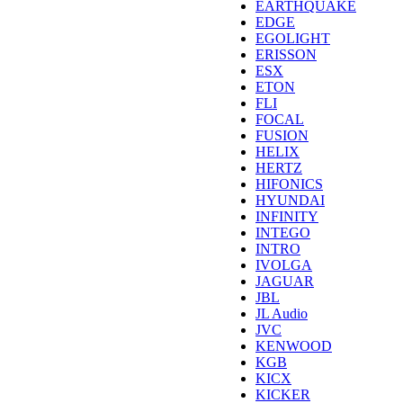
EARTHQUAKE
EDGE
EGOLIGHT
ERISSON
ESX
ETON
FLI
FOCAL
FUSION
HELIX
HERTZ
HIFONICS
HYUNDAI
INFINITY
INTEGO
INTRO
IVOLGA
JAGUAR
JBL
JL Audio
JVC
KENWOOD
KGB
KICX
KICKER