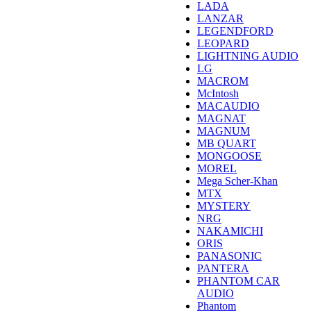
LADA
LANZAR
LEGENDFORD
LEOPARD
LIGHTNING AUDIO
LG
MACROM
McIntosh
MACAUDIO
MAGNAT
MAGNUM
MB QUART
MONGOOSE
MOREL
Mega Scher-Khan
MTX
MYSTERY
NRG
NAKAMICHI
ORIS
PANASONIC
PANTERA
PHANTOM CAR
AUDIO
Phantom