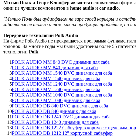
Мэтью Полк
и
Георг Клопфер
являются основателями фирм
одни из лучших компонентов в
home audio
и
car audio
.
"Мэтью Полк был аудиофилом на заре своей карьеры и остаётся
заботятся не только о том, как их продукция продаётся, но и 
Передовые технологии Polk Audio
На фирме Polk Audio не прекращается программа фундаменталь
колонок. За многие годы мы были удостоены более 55 патенто
технологии
Polk
.
1
POLK AUDIO MM 840 DVC динамик для саба
2
POLK AUDIO MM 840 динамик для саба
3
POLK AUDIO MM 1540 DVC динамик для саба
4
POLK AUDIO MM 1540 динамик для саба
5
POLK AUDIO MM 1240 DVC динамик для саба
6
POLK AUDIO MM 1240 динамик для саба
7
POLK AUDIO MM 1040 DVC динамик для саба
8
POLK AUDIO MM 1040 динамик для саба
9
POLK AUDIO DB 840 DVC динамик для саба
10
POLK AUDIO DB 840 динамик для саба
11
POLK AUDIO DB 1240 DVC динамик для саба
12
POLK AUDIO DB 1240 динамик для саба
13
POLK AUDIO DB 1222 Сабвуфер в корпусе с щелевым пор
14
POLK AUDIO DB 1212 12" корпусной сабвуфер