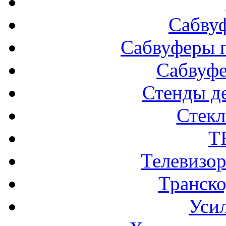
Сабву
Сабвуферы п
Сабвуф
Стенды д
Стек
Т
Телевизо
Транско
Усил