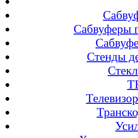
Сабву
Сабвуферы п
Сабвуф
Стенды д
Стек
Т
Телевизо
Транско
Усил