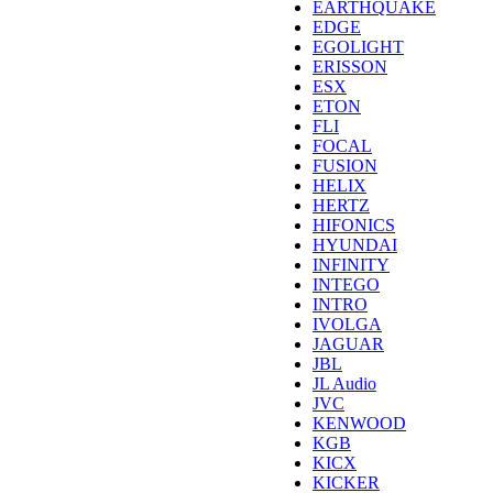
EARTHQUAKE
EDGE
EGOLIGHT
ERISSON
ESX
ETON
FLI
FOCAL
FUSION
HELIX
HERTZ
HIFONICS
HYUNDAI
INFINITY
INTEGO
INTRO
IVOLGA
JAGUAR
JBL
JL Audio
JVC
KENWOOD
KGB
KICX
KICKER