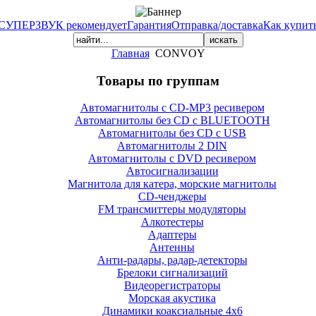
СУПЕРЗВУК рекомендует
Гарантия
Отправка/доставка
Как купит
Главная
CONVOY
Товары по группам
Автомагнитолы с CD-MP3 ресивером
Автомагнитолы без CD с BLUETOOTH
Автомагнитолы без CD с USB
Автомагнитолы 2 DIN
Автомагнитолы с DVD ресивером
Автосигнализации
Магнитола для катера, морские магнитолы
CD-ченджеры
FM трансмиттеры модуляторы
Алкотестеры
Адаптеры
Антенны
Анти-радары, радар-детекторы
Брелоки сигнализаций
Видеорегистраторы
Морская акустика
Динамики коаксиальные 4х6