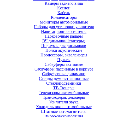
Камеры заднего вида
Ксенон
Кабель
Конденсаторы
Мониторы автомобильные
Наборы для установки усилителя
Навигационные системы
Парковочные радары
ВЧ динамики (твитеры)
Подиумы для динамиков
Полки акустические
Процессоры, эквалайзеры
Пульты
Сабвуферы активные
Сабвуферы пассивные в корпусе
Сабвуферные динамики
Стенды демонстрационные
Стеклоподъёмники
ТВ Тюнеры
Телевизоры автомобильные
Транскодеры, декодеры
Усилители звука
Холодильники автомобильные
Штатные автомагнитолы
Вибро-звукоизоляция