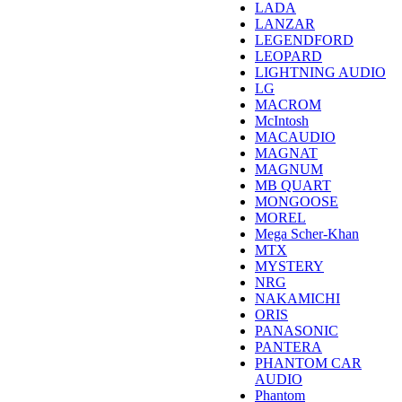
LADA
LANZAR
LEGENDFORD
LEOPARD
LIGHTNING AUDIO
LG
MACROM
McIntosh
MACAUDIO
MAGNAT
MAGNUM
MB QUART
MONGOOSE
MOREL
Mega Scher-Khan
MTX
MYSTERY
NRG
NAKAMICHI
ORIS
PANASONIC
PANTERA
PHANTOM CAR
AUDIO
Phantom