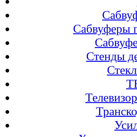
Сабву
Сабвуферы п
Сабвуф
Стенды д
Стек
Т
Телевизо
Транско
Усил