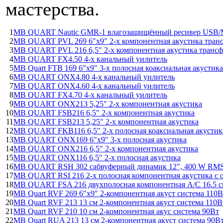
мастерства.
1
MB QUART Nautic GMR-1 влагозащищённый ресивер USB/M
2
MB QUART PVL 269 6"x9" 2-х компонентная акустика тран
3
MB QUART PVL 216 6,5" 2-х компонентная акустика транс
4
MB QUART FX4.50 4-х канальный уилитель
5
MB Quart FTB 169 6"x9" 3-х полосная коаксиальная акустика
6
MB QUART ONX4.80 4-х канальный уилитель
7
MB QUART ONX4.60 4-х канальный уилитель
8
MB QUART FX4.70 4-х канальный уилитель
9
MB QUART ONX213 5,25" 2-х компонентная акустика
10
MB QUART FSB216 6,5" 2-х компонентная акустика
11
MB QUART FSB213 5,25" 2-х компонентная акустика
12
MB QUART FKB116 6,5" 2-х полосная коаксиальная акустик
13
MB QUART ONX169 6"х9" 3-х полосная акустика
14
MB QUART ONX216 6,5" 2-х компонентная акустика
15
MB QUART ONX116 6,5" 2-х полосная акустика
16
MB QUART RSH 302 сабвуферный динамик 12", 400 W RM
17
MB QUART RSI 216 2-х полосная компонентная акустика с 
18
MB QUART FSA 216 двухполосная компонентная А/С 16.5 
19
MB Quart RVF 269 6"x9" 2-компонентная акуст система 110В
20
MB Quart RVF 213 13 см 2-компонентная акуст система 110В
21
MB Quart RVF 210 10 см 2-компонентная акус система 90Вт
22
MB Quart RUA 213 13 см 2-компонентная акуст система 90В