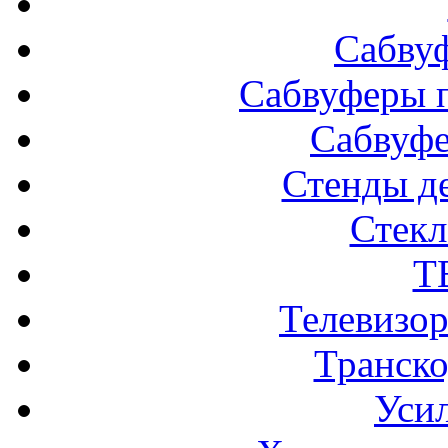
Сабву
Сабвуферы п
Сабвуф
Стенды д
Стек
Т
Телевизо
Транско
Усил